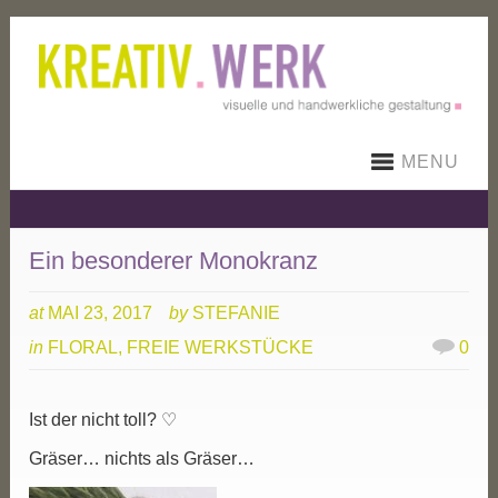
MENU
Ein besonderer Monokranz
at
MAI 23, 2017
by
STEFANIE
in
FLORAL
,
FREIE WERKSTÜCKE
0
Ist der nicht toll? ♡
Gräser… nichts als Gräser…