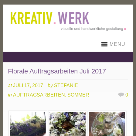
MENU
Florale Auftragsarbeiten Juli 2017
at
JULI 17, 2017
by
STEFANIE
in
AUFTRAGSARBEITEN
,
SOMMER
0