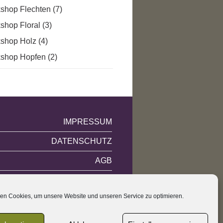
shop Flechten
(7)
shop Floral
(3)
shop Holz
(4)
shop Hopfen
(2)
IMPRESSUM
DATENSCHUTZ
AGB
COOKIE-RICHTLINIE (EU)
en Cookies, um unsere Website und unseren Service zu optimieren.