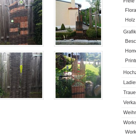
Freie
Flora
Holz
Grafi
Besc
Hom
Prin
Hochz
Ladie
Traue
Verka
Weihn
Works
Work