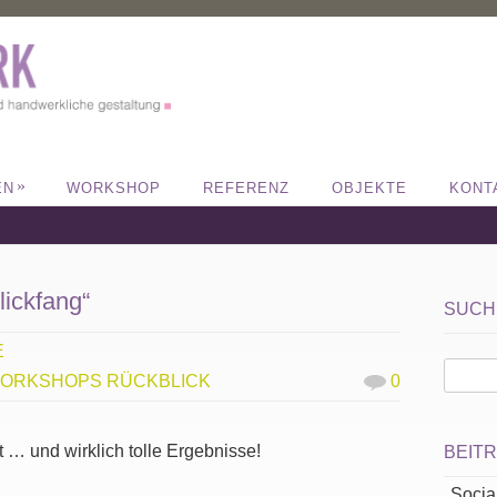
»
EN
WORKSHOP
REFERENZ
OBJEKTE
KONT
ickfang“
SUCH
E
ORKSHOPS RÜCKBLICK
0
t … und wirklich tolle Ergebnisse!
BEIT
Socia