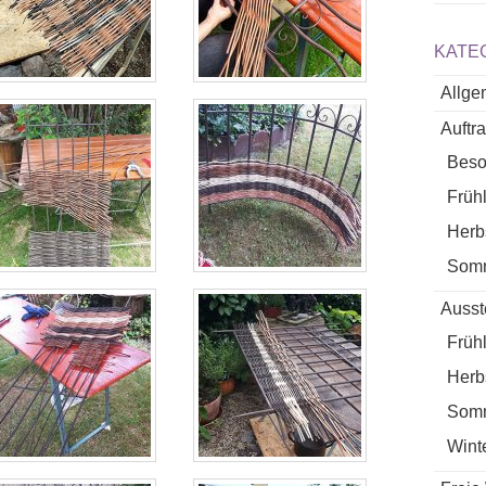
KATE
Allge
Auftr
Beso
Früh
Herb
Som
Ausst
Früh
Herb
Som
Wint