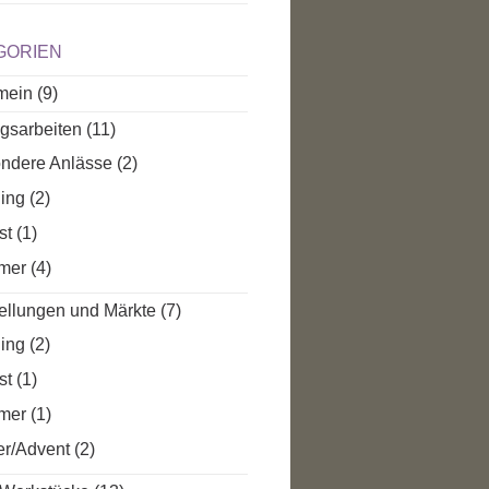
GORIEN
mein
(9)
agsarbeiten
(11)
ndere Anlässe
(2)
ling
(2)
st
(1)
mer
(4)
ellungen und Märkte
(7)
ling
(2)
st
(1)
mer
(1)
er/Advent
(2)