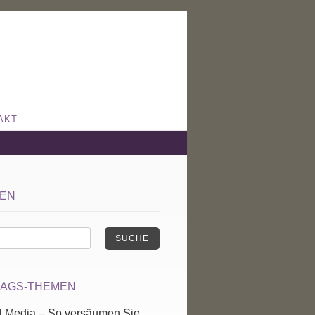
AKT
EN
SUCHE
RAGS-THEMEN
l Media – So versäumen Sie