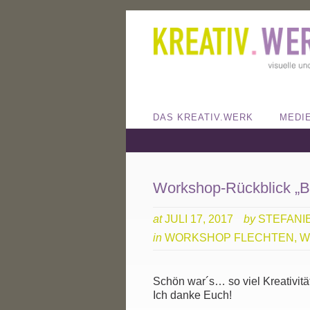
DAS KREATIV.WERK
MEDI
Workshop-Rückblick „Bl
at
JULI 17, 2017
by
STEFANI
in
WORKSHOP FLECHTEN
,
W
Schön war´s… so viel Kreativitä
Ich danke Euch!