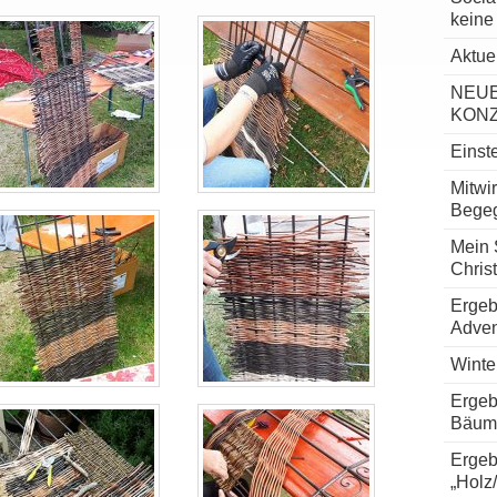
keine
Aktue
NEUE
KON
Einste
Mitwi
Begeg
Mein 
Chris
Ergeb
Adven
Winte
Ergeb
Bäum
Ergeb
„Holz